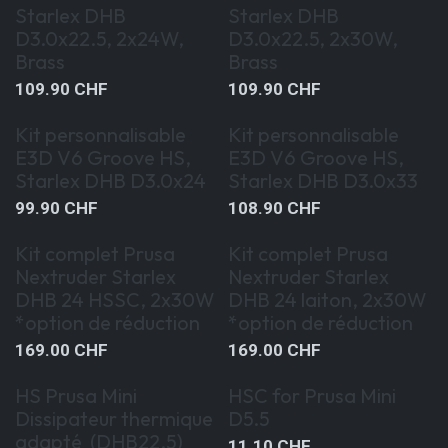
Special Kit Offer
Special Kit Offer
Starlex DHB
Starlex DHB
D3.0x22.5, 2x24W,
D3.0x22.5, 2x30W,
Brass
Brass
109.90
CHF
109.90
CHF
Kit personnalisable
Kit personnalisable
E3D V6 Groove HS,
E3D V6 Groove HS,
Starlex DHB D3.0x24
Starlex DHB D3.0x33
99.90
CHF
108.90
CHF
Kit complet Prusa
Kit complet Prusa
Nextruder Starlex
Nextruder Starlex
DHB 24 HSSC, 2x30W
DHB 24 laiton, 2x30W
*option de réduction
*option de réduction
169.00
CHF
169.00
CHF
HS Prusa Mini
HSC for Prusa Mini
Dissipateur thermique
D5.5
adapté (DHB22.5)
11.10
CHF