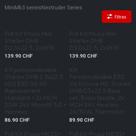
Mini
Mk3 series
Nextruder Series
Filtres
Special Kit Offer
Special Kit Offer
Full Kit Prusa Mini
Full Kit Prusa Mini
Starlex DHB
Starlex DHB
D2.5x22.5, 2x24W
D3.0x22.5, 2x24W
139.90
CHF
139.90
CHF
Kit personnalisable,
Kit
Starlex DHB 2.5x22.5
Personnalisable E3D
HSS E3D V6 HS
V6 Groove HS, Starlex
Replacement
DHB D3x22.5 Base
standard + 2x MCH
set, Brass Nozzle, 2x
30W 24V Microfit 3.0 +
MCH 24V Heaters
Harness
24/30W, Thermistor
86.90
CHF
89.90
CHF
Full Kit Prusa MK3S+
Full Kit Prusa MK3S+