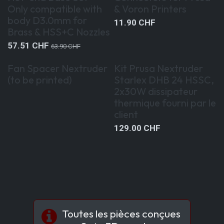
Summer Sales 10%OFF
Only compatible with
& Voron Printers
body D3.0mm for
11.90
CHF
Brass & HSS+C Nozzles
57.51
CHF
63.90
CHF
Fan Spacer Nextruder
Kit Prusa Nextruder
(to be printed)
Starlex DHB 24 HSSC,
2x30W dissipateur
thermique fourni par le
client
129.00
CHF
Toutes les pièces conçues