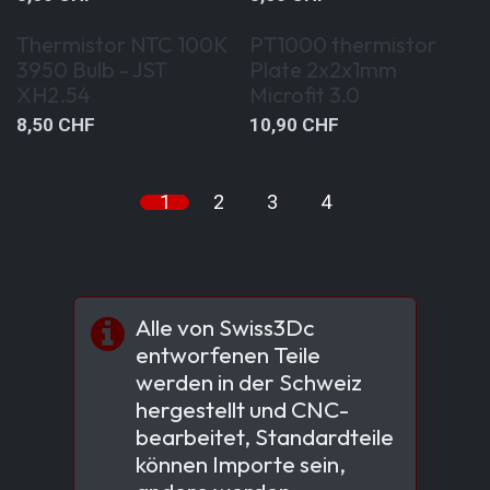
Thermistor NTC 100K
PT1000 thermistor
3950 Bulb - JST
Plate 2x2x1mm
XH2.54
Microfit 3.0
8,50
CHF
10,90
CHF
Zurück
1
2
3
4
Weiter
Alle von Swiss3Dc
entworfenen Teile
werden in der Schweiz
hergestellt und CNC-
bearbeitet, Standardteile
können Importe sein,