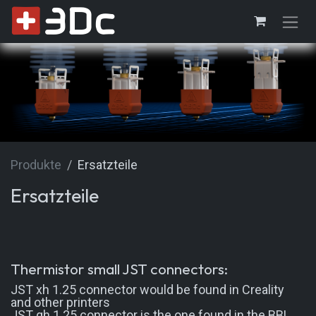
Zum Inhalt springen
Produkte
Ersatzteile
Ersatzteile
Thermistor small JST connectors:
JST xh 1.25 connector would be found in Creality
and other printers
JST gh 1.25 connector is the one found in the BBL