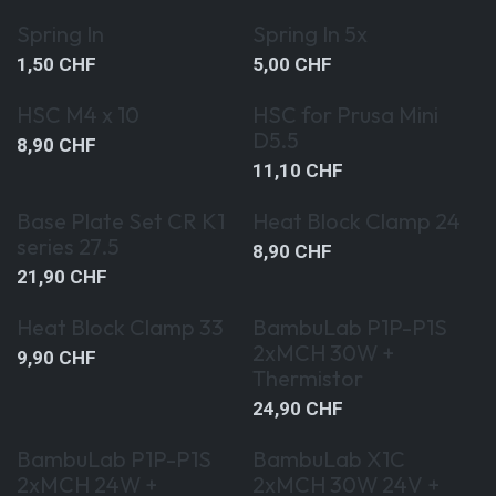
Spring In
Spring In 5x
1,50
CHF
5,00
CHF
HSC M4 x 10
HSC for Prusa Mini
D5.5
8,90
CHF
11,10
CHF
Base Plate Set CR K1
Heat Block Clamp 24
series 27.5
8,90
CHF
21,90
CHF
Heat Block Clamp 33
BambuLab P1P-P1S
2xMCH 30W +
9,90
CHF
Thermistor
24,90
CHF
BambuLab P1P-P1S
BambuLab X1C
2xMCH 24W +
2xMCH 30W 24V +